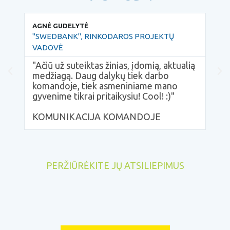
AGNĖ GUDELYTĖ
REG
"SWEDBANK", RINKODAROS PROJEKTŲ
UAB
VADOVĖ
"Re
moky
"Ačiū už suteiktas žinias, įdomią, aktualią
prof
medžiagą. Daug dalykų tiek darbo
efek
komandoje, tiek asmeniniame mano
gyvenime tikrai pritaikysiu! Cool! :)"
KOMUNIKACIJA KOMANDOJE
PERŽIŪRĖKITE JŲ ATSILIEPIMUS