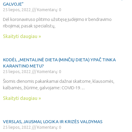
GALVOJE“
25 liepos, 2022
Komentarų: 0
Dėl koronaviruso plitimo užsitęsę judėjimo ir bendravimo
ribojimai, pasak specialistų,
Skaityti daugiau »
KODĖL „MENTALINĖ DIETA (MINČIŲ DIETA) YPAČ TINKA
KARANTINO METU?
25 liepos, 2022
Komentarų: 0
Šiomis dienomis pakankamai dažnai skaitome, klausomės,
kalbamės, žiūrime, galvojame: COVID-19…
Skaityti daugiau »
VERSLAS, JAUSMAI, LOGIKA IR KRIZĖS VALDYMAS
25 liepos, 2022
Komentarų: 0