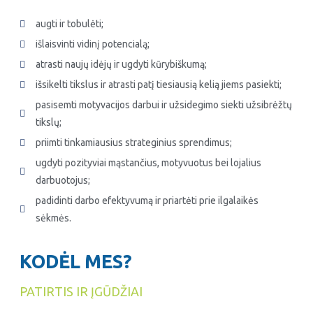
augti ir tobulėti;
išlaisvinti vidinį potencialą;
atrasti naujų idėjų ir ugdyti kūrybiškumą;
išsikelti tikslus ir atrasti patį tiesiausią kelią jiems pasiekti;
pasisemti motyvacijos darbui ir užsidegimo siekti užsibrėžtų
tikslų;
priimti tinkamiausius strateginius sprendimus;
ugdyti pozityviai mąstančius, motyvuotus bei lojalius
darbuotojus;
padidinti darbo efektyvumą ir priartėti prie ilgalaikės
sėkmės.
KODĖL MES?
PATIRTIS IR ĮGŪDŽIAI