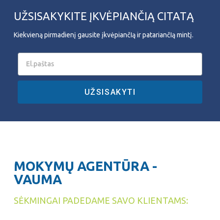
UŽSISAKYKITE ĮKVĖPIANČIĄ CITATĄ
Kiekvieną pirmadienį gausite įkvėpiančIą ir patariančIą mintį.
UŽSISAKYTI
MOKYMŲ AGENTŪRA -
VAUMA
SĖKMINGAI PADEDAME SAVO KLIENTAMS: