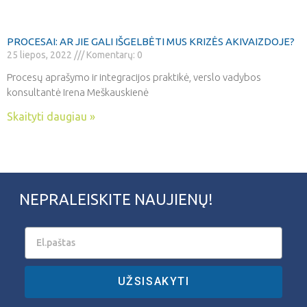
PROCESAI: AR JIE GALI IŠGELBĖTI MUS KRIZĖS AKIVAIZDOJE?
25 liepos, 2022
Komentarų: 0
Procesų aprašymo ir integracijos praktikė, verslo vadybos
konsultantė Irena Meškauskienė
Skaityti daugiau »
NEPRALEISKITE NAUJIENŲ!
UŽSISAKYTI