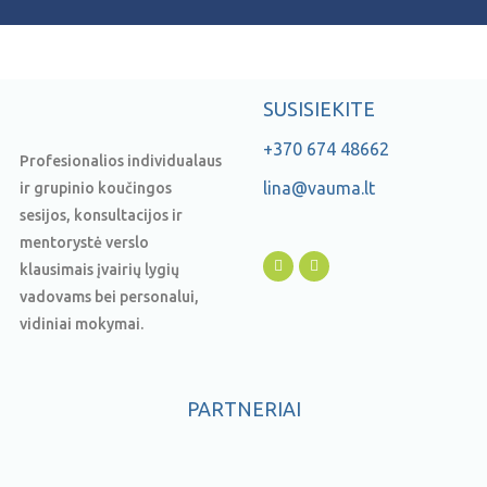
SUSISIEKITE
+370 674 48662
Profesionalios individualaus
lina@vauma.lt
ir grupinio koučingos
sesijos, konsultacijos ir
mentorystė verslo
klausimais įvairių lygių
vadovams bei personalui,
vidiniai mokymai.
PARTNERIAI