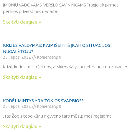
ĮMONIŲ VADOVAMS, VERSLO SAVININKAMS Praėjo tik pirmos
penkios priverstinės nedarbo
Skaityti daugiau »
KRIZĖS VALDYMAS: KAIP IŠEITI IŠ ĮKAITO SITUACIJOS
NUGALĖTOJU?
25 liepos, 2022
Komentarų: 0
Krizė, kurios metu šeimos, atskiros šalys ar net dauguma pasaulio
Skaityti daugiau »
KODĖL MINTYS YRA TOKIOS SVARBIOS?
25 liepos, 2022
Komentarų: 0
„Tas Žodis tapo kūnu ir gyveno tarp mūsų; mes regėjome
Skaityti daugiau »