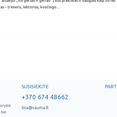
tsakyti „Vis geriau ir geriau“:) Esu praktikas ir daugiau kaip 30-ies
tas – treneris, lektorius, koučingo…
SUSISIEKITE
PART
+370 674 48662
torystė
lina@vauma.lt
 bei