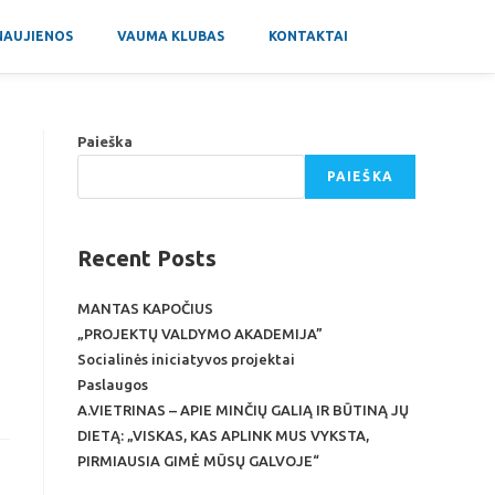
NAUJIENOS
VAUMA KLUBAS
KONTAKTAI
Paieška
PAIEŠKA
Recent Posts
MANTAS KAPOČIUS
„PROJEKTŲ VALDYMO AKADEMIJA”
Socialinės iniciatyvos projektai
Paslaugos
A.VIETRINAS – APIE MINČIŲ GALIĄ IR BŪTINĄ JŲ
DIETĄ: „VISKAS, KAS APLINK MUS VYKSTA,
PIRMIAUSIA GIMĖ MŪSŲ GALVOJE“