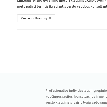
Linkedin "Mano gyvenimo moto: Į klausimą „Kaip gyveni?“ a
metų patirtį turintis įkvepiantis verslo vadybos konsultan
Continue Reading
Profesionalios individualaus ir grupinio
koučingos sesijos, konsultacijos ir men
verslo klausimais įvairių lygių vadovams