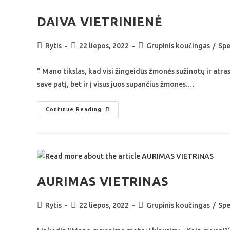
DAIVA VIETRINIENĖ
Rytis
22 liepos, 2022
Grupinis koučingas
/
Spe
" Mano tikslas, kad visi žingeidūs žmonės sužinotų ir atras
save patį, bet ir į visus juos supančius žmones.…
Continue Reading
AURIMAS VIETRINAS
Rytis
22 liepos, 2022
Grupinis koučingas
/
Spe